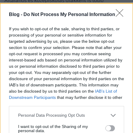
Általános és középiskolás diákként is több
alkalommal részt vehettem az általa szervezett
fantasztikus hétvégi táborokon, amiket máig életem
Blog -
Do Not Process My Personal Information
legnagyobb élményei között tartok számon.
If you wish to opt-out of the sale, sharing to third parties, or
processing of your personal or sensitive information for
targeted advertising by us, please use the below opt-out
section to confirm your selection. Please note that after your
opt-out request is processed you may continue seeing
interest-based ads based on personal information utilized by
A továbbiakban az mta.hu-t idézem:
us or personal information disclosed to third parties prior to
your opt-out. You may separately opt-out of the further
– Nem matematikusokat akarok nevelni, hanem
disclosure of your personal information by third parties on the
gondolkodó embereket – mondta az mta.hu-nak
Pósa
IAB’s list of downstream participants. This information may
Lajos
, az
MTA Rényi Alfréd Matematikai Kutatóintézet
also be disclosed by us to third parties on the
IAB’s List of
munkatársa, aki húsz éve tart matematikai táborokat
Downstream Participants
that may further disclose it to other
third parties.
általános és középiskolás gyermekeknek. Az oktató, aki
gyakran a hétvégéit is a fiatalokkal tölti - már több mint
Please note that this website/app uses one or more Google
Personal Data Processing Opt Outs
kétszáz összejövetelt szervezett meg érdeklődő
services and may gather and store information including but
diákoknak -, a matematikát olyan terepnek tekinti,
not limited to your visit or usage behaviour. You may click to
I want to opt-out of the Sharing of my
amely egy speciális gondolkodás elsajátítását teszi
personal data.
grant or deny consent to Google and its third-party tags to