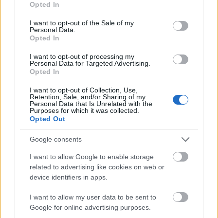
Opted In
lehetővé. Tanítványait arra ösztönzi, hogy saját
use your data for below specified purposes in below Google
fejlődésüket, és ne mások legyőzését tartsák fontosnak,
consent section.
I want to opt-out of the Sale of my
azaz ne a versenyekre összpontosítsanak. A
Personal Data.
matematikai tehetséggondozásban kidolgozott,
Opted In
világszerte számon tartott módszereiért és
I want to opt-out of processing my
eredményeiért, a pedagógusképzésben végzett
Personal Data for Targeted Advertising.
tevékenysége elismeréseként Széchenyi-díjban részesülő
Opted In
Pósa Lajos "sokszínű gyermekkort" kíván mindenkinek,
I want to opt-out of Collection, Use,
amelyben a tanulás mellett helyet kap az olvasás, a
Retention, Sale, and/or Sharing of my
sport vagy a zenélés is.
Personal Data that Is Unrelated with the
Purposes for which it was collected.
Opted Out
További olvasnivaló:
Google consents
Pósa Lajos - Matematikai táboraim (Természet
Világa)
I want to allow Google to enable storage
related to advertising like cookies on web or
Pósa Lajos, a tehetséghalász (Népszabadság)
device identifiers in apps.
A kísérletező kedvű tudós tanár és diákjai (XIII. ker.
I want to allow my user data to be sent to
Hírnök)
Google for online advertising purposes.