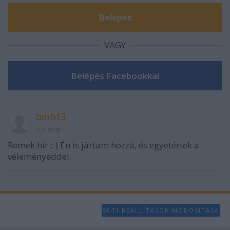
VAGY
bm613
15 éve
Remek hír :-) Én is jártam hozzá, és egyetértek a
véleményeddel.
SÜTI BEÁLLÍTÁSOK MÓDOSÍTÁSA