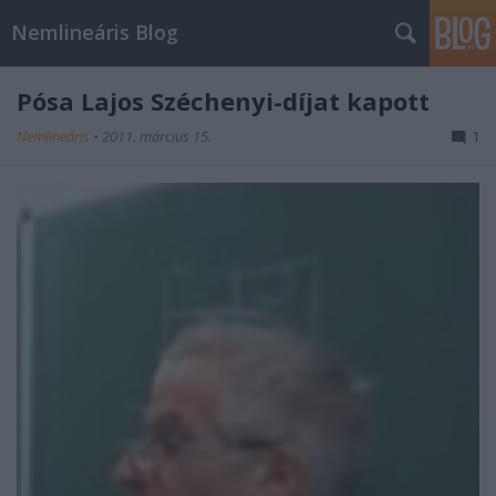
Nemlineáris Blog
Pósa Lajos Széchenyi-díjat kapott
Nemlineáris
•
2011. március 15.
1