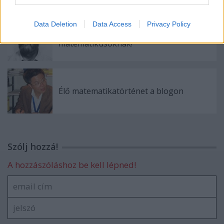
Data Deletion
Data Access
Privacy Policy
Több pénzt a nyugdíjas
matematikusoknak!
Élő matematikatörténet a blogon
Szólj hozzá!
A hozzászóláshoz be kell lépned!